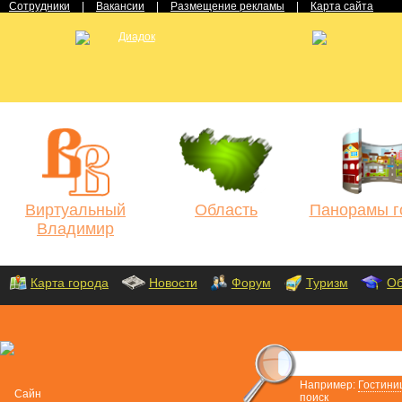
Сотрудники
|
Вакансии
|
Размещение рекламы
|
Карта сайта
Виртуальный
Область
Панорамы г
Владимир
Карта города
Новости
Форум
Туризм
Об
Например:
Гостини
поиск