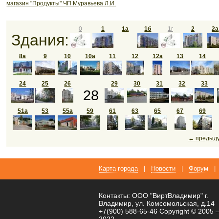
магазин "Продукты" ЧП Муравьева Л.И.
0
1
1а
1б
1г
2
2а
Здания:
8а
9
10
10а
11
12
12а
13
14
24
25
26
29
30
31
32
33
28
51а
53
55а
59
61
63
65
67
69
← предыд
Карта города
|
Новости
|
Форум
|
Контакты: ООО "ВиртВладимир" г.
Владимир, ул. Комсомольская, д.14
+7(900) 588-65-46 Copyright © 2005 
2022