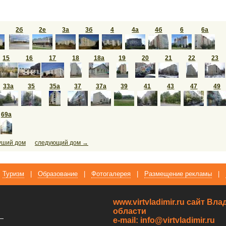
2б
2е
3а
3б
4
4а
4б
6
6а
15
16
17
18
18а
19
20
21
22
23
33а
35
35а
37
37а
39
41
43
47
49
69а
уший дом
следующий дом →
Туризм
|
Образование
|
Фотогалерея
|
Размещение рекламы
|
www.virtvladimir.ru cайт В
области
—
e-mail: info@virtvladimir.ru