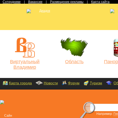
Сотрудники
|
Вакансии
|
Размещение рекламы
|
Карта сайта
Виртуальный
Область
Панор
Владимир
Карта города
Новости
Форум
Туризм
Об
Например:
Го