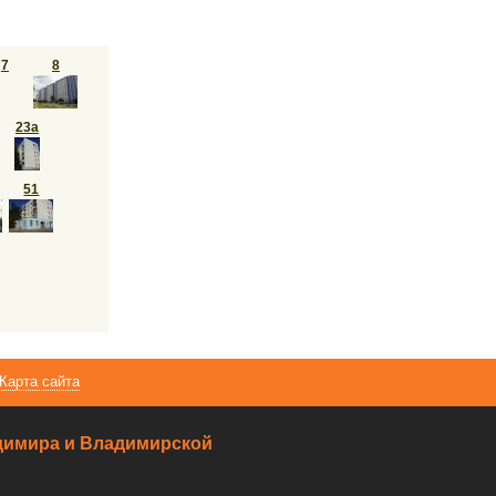
7
8
23а
51
Карта сайта
ладимира и Владимирской