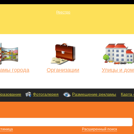
амы города
Организации
Улицы и дом
разование
Фотогалерея
Размещение рекламы
Карта 
стиница
Расширенный поиск