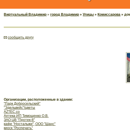
Виртуальный Владимир
»
город Владимир
»
Улицы
»
Комиссарова
» до
cообщить другу
Организации, расположенные в здании:
"Парк Добросельский"
"Эдельвейс"/цветы
AZTEC.сo
Аптека ИП Тимощенко О.В.
ЗАО ЦВ "Протек-8"
кафе "Ностальжи", ООО "Шанс"
киоск "Роспечать"