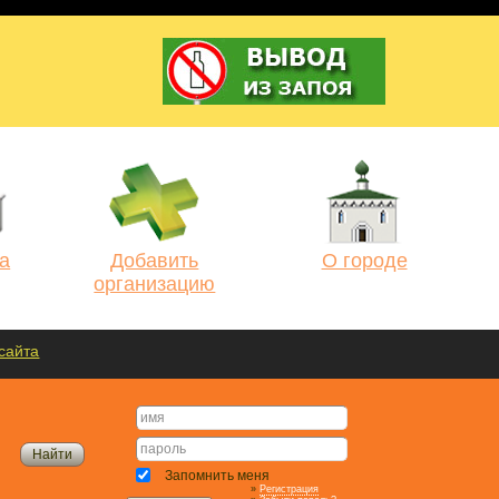
а
Добавить
О городе
организацию
сайта
Запомнить меня
»
Регистрация