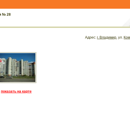
м № 28
Адрес:
г. Владимир
, ул.
Ком
показать на карте