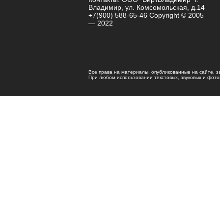
Владимир, ул. Комсомольская, д.14
+7(900) 588-65-46 Copyright © 2005
— 2022
Все права на материалы, опубликованные на сайте, 
При любом использовании текстовых, звуковых и фотома