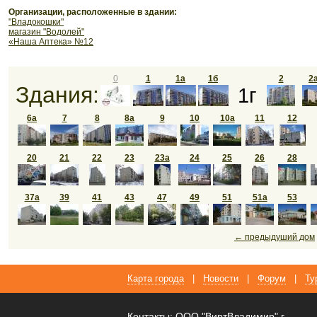
Организации, расположенные в здании:
"Владокошки"
магазин "Водолей"
«Наша Аптека» №12
0
1
1а
1б
2
2
Здания:
1г
6а
7
8
8а
9
10
10а
11
12
20
21
22
23
23а
24
25
26
28
37а
39
41
43
47
49
51
51а
53
← предыдуший дом
Карта города
|
Новости
|
Форум
|
Ту
Контакты: ООО "ВиртВладимир" г.