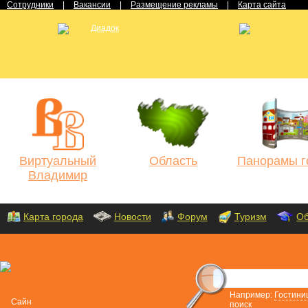
Сотрудники
|
Вакансии
|
Размещение рекламы
|
Карта сайта
Виртуальный
Область
Панорамы г
Владимир
Карта города
Новости
Форум
Туризм
Об
Например:
Гостини
поиск