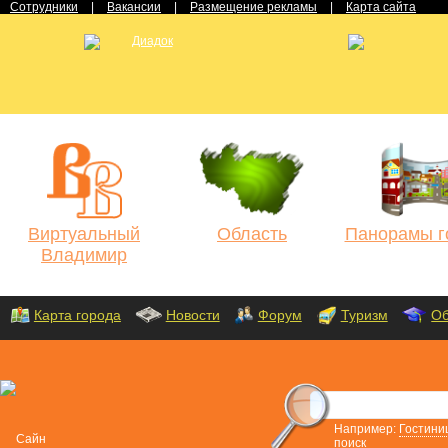
Сотрудники
|
Вакансии
|
Размещение рекламы
|
Карта сайта
Виртуальный
Область
Панорамы г
Владимир
Карта города
Новости
Форум
Туризм
Об
Например:
Гостини
поиск