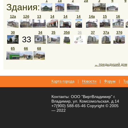
1
1а
2
2а
3
4
6
Здания:
12а
12б
13
14
14
14
14а
15
16
30
34
35
35б
36
37
37а
37б
33
65
66
68
← предыдуший дом
Карта города
|
Новости
|
Форум
|
Ту
Контакты: ООО "ВиртВладимир" г.
Владимир, ул. Комсомольская, д.14
+7(900) 588-65-46 Copyright © 2005
— 2022