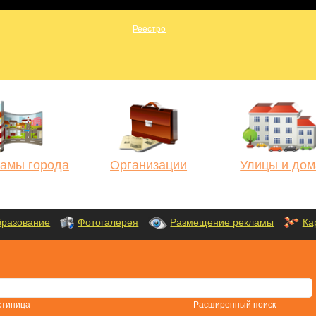
амы города
Организации
Улицы и дом
разование
Фотогалерея
Размещение рекламы
Ка
стиница
Расширенный поиск