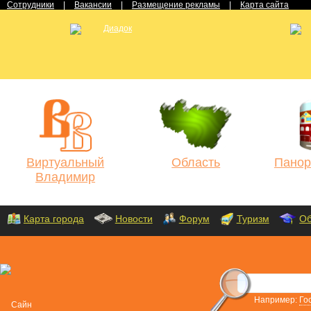
Сотрудники
|
Вакансии
|
Размещение рекламы
|
Карта сайта
Виртуальный
Область
Панор
Владимир
Карта города
Новости
Форум
Туризм
Об
Например:
Го