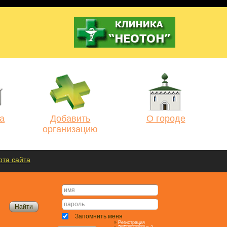
а
Добавить
О городе
организацию
рта сайта
Запомнить меня
»
Регистрация