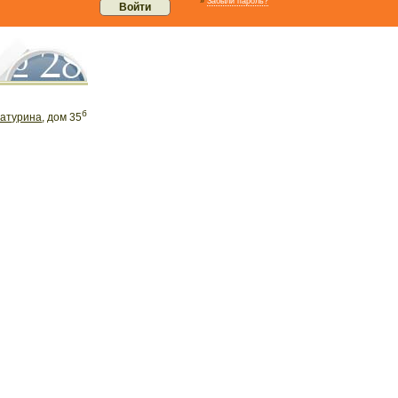
»
Забыли пароль?
б
атурина
, дом 35