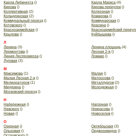
Карла Либкнехта
()
Карла Маркса
(4)
Кирова
()
Кирова переулок
()
Коллективная
(2)
Колхозная
()
Кольчугинская
(2)
Комарова
()
Коммунальный проезд
()
Коммунарская
()
Котовского
()
Красина
()
Красноармейская
()
Красноармейский переул
Крылова
()
Куйбышева
()
Л
Ленина
(3)
Ленина площадь
(4)
Лермонтова
()
Лесная 2-я
()
Линия Леспромхоза
()
Ломако
()
Луговая
(3)
М
Максимова
(1)
Малая
()
Малая Лесная 2-я
()
Матросова
()
Мелиораторов
(1)
Металлургов
(2)
Мичурина
()
Молодежная
()
Московский проезд
()
Н
Набережная
()
Нагорная
()
Невского
()
Некрасова
()
Новая
()
Новоселов
()
О
Озерная
()
Октябрьская
(3)
Ольховая
()
Орджоникидзе
()
Островского
()