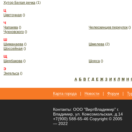
Хутор Белая речка
(1)
Ц
Цветочная
()
Ч
Чапаева
()
Челюскинцев переулок
()
Чухновского
()
Ш
Шиманаева
()
Шмелева
(2)
Шоссейная
()
Щ
Щербакова
()
Щорса
()
Э
Энгельса
()
А
Б
В
Г
Д
Е
Ж
З
И
К
Л
М
Н
Карта города
|
Новости
|
Форум
|
Ту
Контакты: ООО "ВиртВладимир" г.
Владимир, ул. Комсомольская, д.14
+7(900) 588-65-46 Copyright © 2005
— 2022