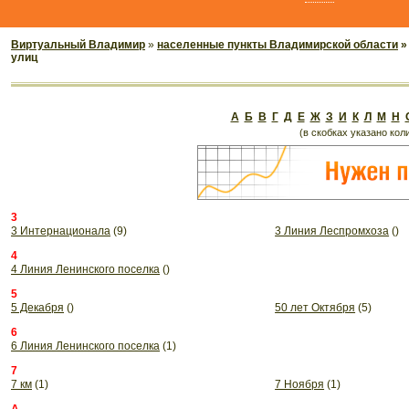
Виртуальный Владимир
»
населенные пункты Владимирской области
улиц
А
Б
В
Г
Д
Е
Ж
З
И
К
Л
М
Н
(в скобках указано кол
3
3 Интернационала
(9)
3 Линия Леспромхоза
()
4
4 Линия Ленинского поселка
()
5
5 Декабря
()
50 лет Октября
(5)
6
6 Линия Ленинского поселка
(1)
7
7 км
(1)
7 Ноября
(1)