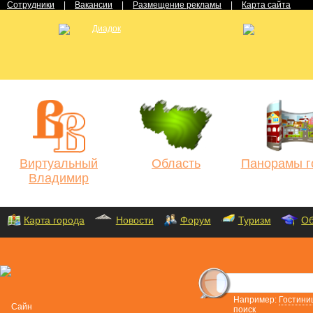
Сотрудники
|
Вакансии
|
Размещение рекламы
|
Карта сайта
Виртуальный
Область
Панорамы г
Владимир
Карта города
Новости
Форум
Туризм
Об
Например:
Гостини
поиск