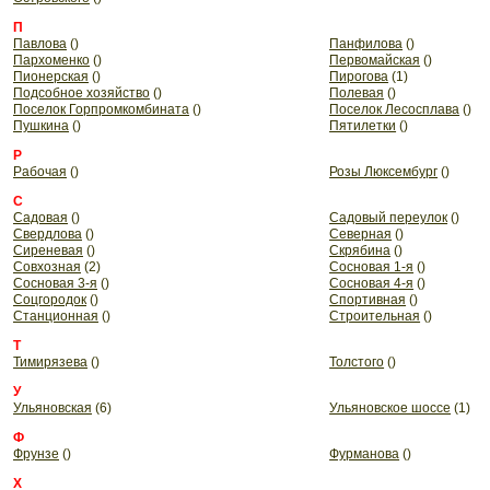
П
Павлова
()
Панфилова
()
Пархоменко
()
Первомайская
()
Пионерская
()
Пирогова
(1)
Подсобное хозяйство
()
Полевая
()
Поселок Горпромкомбината
()
Поселок Лесосплава
()
Пушкина
()
Пятилетки
()
Р
Рабочая
()
Розы Люксембург
()
С
Садовая
()
Садовый переулок
()
Свердлова
()
Северная
()
Сиреневая
()
Скрябина
()
Совхозная
(2)
Сосновая 1-я
()
Сосновая 3-я
()
Сосновая 4-я
()
Соцгородок
()
Спортивная
()
Станционная
()
Строительная
()
Т
Тимирязева
()
Толстого
()
У
Ульяновская
(6)
Ульяновское шоссе
(1)
Ф
Фрунзе
()
Фурманова
()
Х