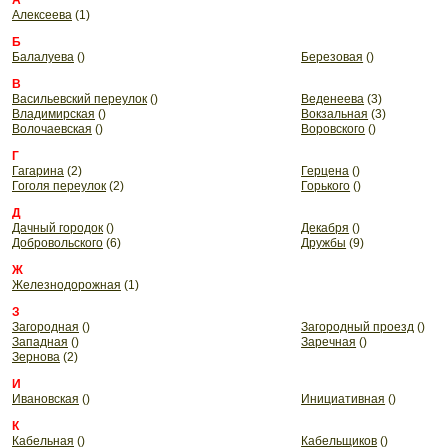
А
Алексеева
(1)
Б
Балалуева
()
Березовая
()
В
Васильевский переулок
()
Веденеева
(3)
Владимирская
()
Вокзальная
(3)
Волочаевская
()
Воровского
()
Г
Гагарина
(2)
Герцена
()
Гоголя переулок
(2)
Горького
()
Д
Дачный городок
()
Декабря
()
Добровольского
(6)
Дружбы
(9)
Ж
Железнодорожная
(1)
З
Загородная
()
Загородный проезд
()
Западная
()
Заречная
()
Зернова
(2)
И
Ивановская
()
Инициативная
()
К
Кабельная
()
Кабельщиков
()