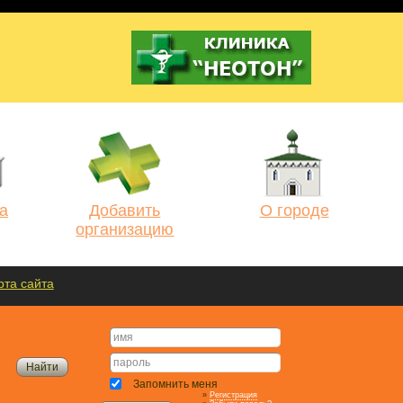
а
Добавить
О городе
организацию
рта сайта
Запомнить меня
»
Регистрация