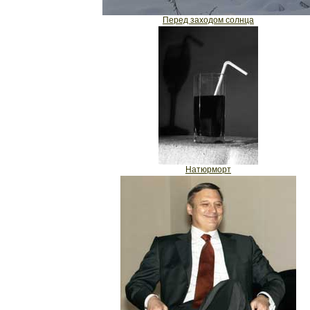
Перед заходом солнца
Натюрморт