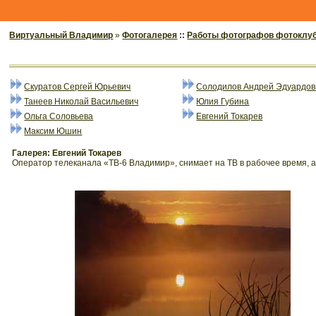
Виртуальный Владимир
»
Фотогалерея
::
Работы фотографов фотоклу
Скуратов Сергей Юрьевич
Солодилов Андрей Эдуардов
Танеев Николай Васильевич
Юлия Губина
Ольга Соловьева
Евгений Токарев
Максим Юшин
Галерея: Евгений Токарев
Оператор телеканала «ТВ-6 Владимир», снимает на ТВ в рабочее время, а