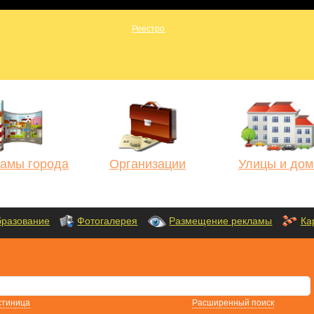
амы города
Организации
Улицы и дом
разование
Фотогалерея
Размещение рекламы
Ка
стиница
Расширенный поиск