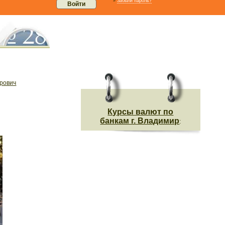
»
Забыли пароль?
рович
Курсы валют по
банкам г. Владимир
: