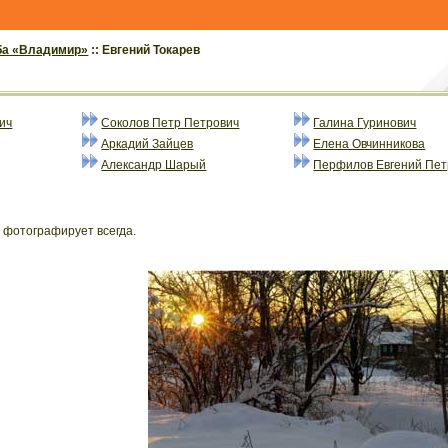
ба «Владимир»
:: Евгений Токарев
ич
Соколов Петр Петрович
Галина Гуринович
Аркадий Зайцев
Елена Овчинникова
Александр Шарый
Перфилов Евгений Пет
 фотографирует всегда.