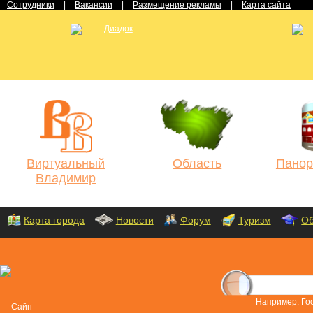
Сотрудники
|
Вакансии
|
Размещение рекламы
|
Карта сайта
Виртуальный
Область
Панор
Владимир
Карта города
Новости
Форум
Туризм
Об
Например:
Го