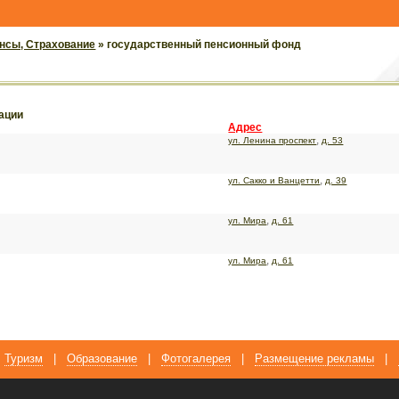
ансы, Страхование
» государственный пенсионный фонд
зации
Адрес
,
ул. Ленина проспект
д. 53
,
ул. Сакко и Ванцетти
д. 39
,
ул. Мира
д. 61
,
ул. Мира
д. 61
Туризм
|
Образование
|
Фотогалерея
|
Размещение рекламы
|