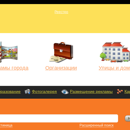
амы города
Организации
Улицы и дом
разование
Фотогалерея
Размещение рекламы
Ка
стиница
Расширенный поиск