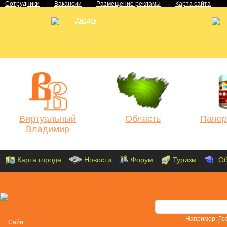
Сотрудники
|
Вакансии
|
Размещение рекламы
|
Карта сайта
Виртуальный
Область
Панор
Владимир
Карта города
Новости
Форум
Туризм
Об
Например:
Го