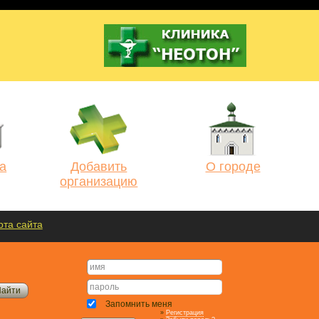
а
Добавить
О городе
организацию
рта сайта
Запомнить меня
»
Регистрация