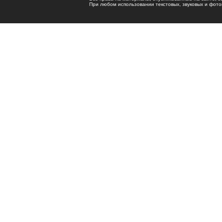
При любом использовании текстовых, звуковых и фотома