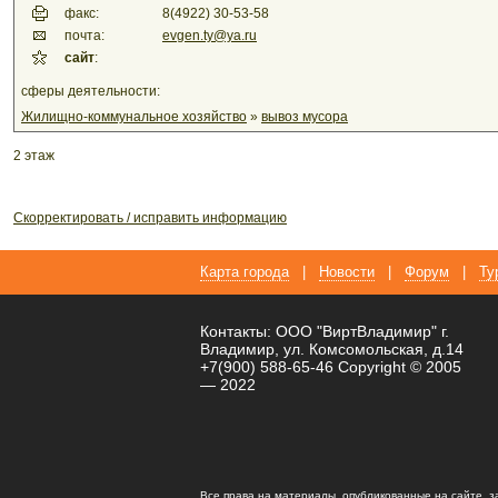
факс:
8(4922) 30-53-58
почта:
evgen.ty@ya.ru
сайт
:
сферы деятельности:
Жилищно-коммунальное хозяйство
»
вывоз мусора
2 этаж
Скорректировать / исправить информацию
Карта города
|
Новости
|
Форум
|
Ту
Контакты: ООО "ВиртВладимир" г.
Владимир, ул. Комсомольская, д.14
+7(900) 588-65-46 Copyright © 2005
— 2022
Все права на материалы, опубликованные на сайте, 