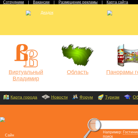
Сотрудники
|
Вакансии
|
Размещение рекламы
|
Карта сайта
Виртуальный
Область
Панорамы г
Владимир
Карта города
Новости
Форум
Туризм
Об
Например:
Гостини
поиск