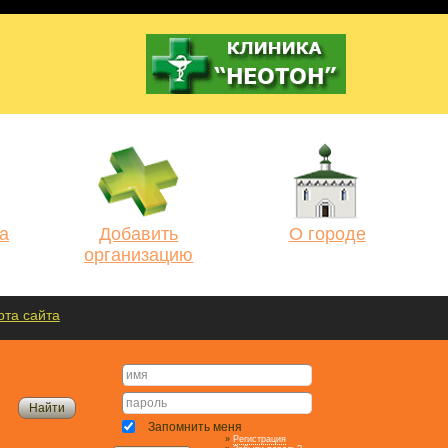
а
Добавить
О городе
организацию
рта сайта
Запомнить меня
»
Регистрация