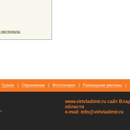
е материалы
Туризм
|
Образование
|
Фотогалерея
|
Размещение рекламы
|
www.virtvladimir.ru cайт В
области
—
e-mail: info@virtvladimir.ru