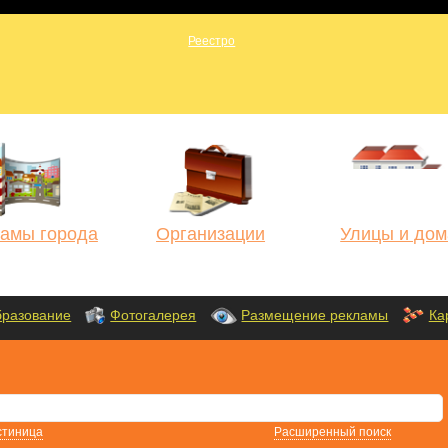
амы города
Организации
Улицы и дом
разование
Фотогалерея
Размещение рекламы
Ка
стиница
Расширенный поиск