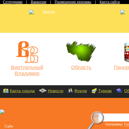
Сотрудники
|
Вакансии
|
Размещение рекламы
|
Карта сайта
Виртуальный
Область
Панор
Владимир
Карта города
Новости
Форум
Туризм
Об
Например:
Го