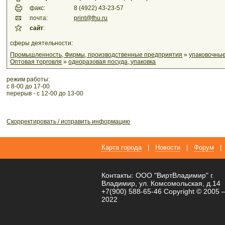
факс:
8 (4922) 43-23-57
почта:
print@fhu.ru
сайт
:
сферы деятельности:
Промышленность, Фирмы, производственные предприятия
»
упаковочны
Оптовая торговля
»
одноразовая посуда, упаковка
режим работы:
с 8-00 до 17-00
перерыв - с 12-00 до 13-00
Скорректировать / исправить информацию
Карта города
|
Новости
|
Форум
|
Контакты: ООО "ВиртВладимир" г.
Владимир, ул. Комсомольская, д.14
+7(900) 588-65-46 Copyright © 2005 
2022