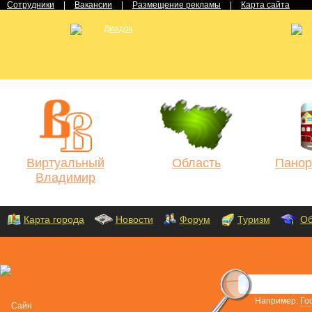
Сотрудники
|
Вакансии
|
Размещение рекламы
|
Карта сайта
Виртуальный
Область
Панор
Владимир
Карта города
Новости
Форум
Туризм
Об
Например:
Го