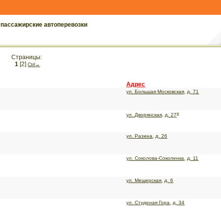
 пассажирские автоперевозки
Страницы:
1
[2]
Сtrl→
Адрес
,
ул. Большая Московская
д. 71
а
,
ул. Дворянская
д. 27
,
ул. Разина
д. 26
,
ул. Соколова-Соколенка
д. 11
,
ул. Мещерская
д. 6
,
ул. Студеная Гора
д. 34