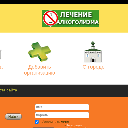
а
Добавить
О городе
организацию
рта сайта
Запомнить меня
»
Регистрация