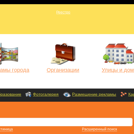
амы города
Организации
Улицы и дом
разование
Фотогалерея
Размещение рекламы
Ка
стиница
Расширенный поиск