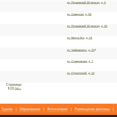
,
ул. Почаевский 2й проезд
д. 5
,
ул. Северная
д. 59
,
ул. Почаевский 2й проезд
д. 20
,
ул. Марта 8го
д. 16
а
,
ул. Чайковского
д. 21
,
ул. Ставровская
д. 7
,
ул. Строителей
д. 12
Страницы:
1
[2]
Сtrl→
Туризм
|
Образование
|
Фотогалерея
|
Размещение рекламы
|