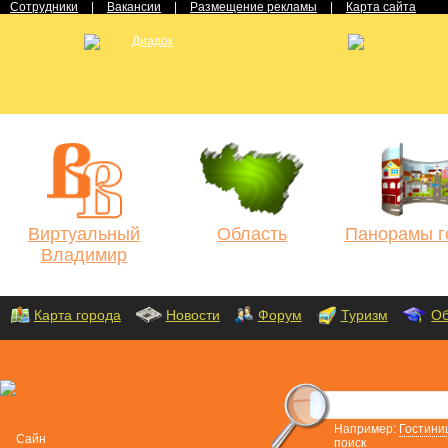
Сотрудники
|
Вакансии
|
Размещение рекламы
|
Карта сайта
Виртуальный
Область
Панорамы г
Владимир
Карта города
Новости
Форум
Туризм
Об
Например:
Гостини
поиск