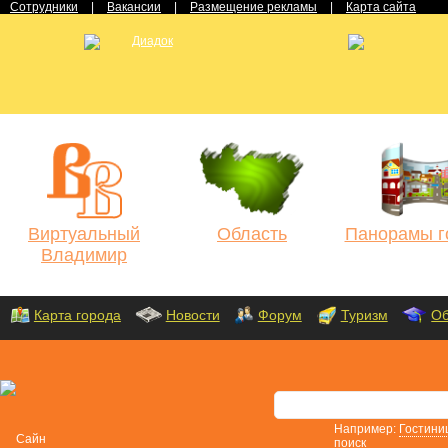
Сотрудники
|
Вакансии
|
Размещение рекламы
|
Карта сайта
Виртуальный
Область
Панорамы г
Владимир
Карта города
Новости
Форум
Туризм
Об
Например:
Гостини
поиск