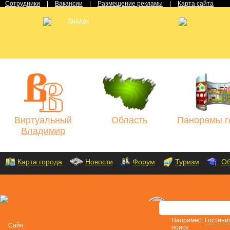
Сотрудники
|
Вакансии
|
Размещение рекламы
|
Карта сайта
Виртуальный
Область
Панорамы г
Владимир
Карта города
Новости
Форум
Туризм
Об
Например:
Гостини
поиск