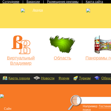
Сотрудники
|
Вакансии
|
Размещение рекламы
|
Карта сайта
Виртуальный
Область
Панорамы г
Владимир
Карта города
Новости
Форум
Туризм
Обра
Например:
Гостини
поиск