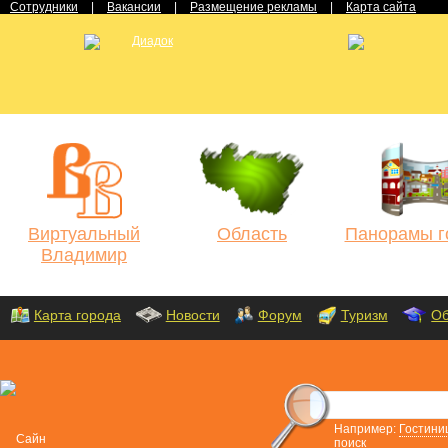
Сотрудники
|
Вакансии
|
Размещение рекламы
|
Карта сайта
Виртуальный
Область
Панорамы г
Владимир
Карта города
Новости
Форум
Туризм
Об
Например:
Гостини
поиск