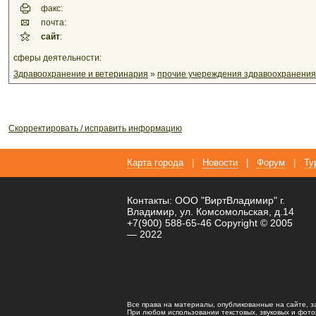
факс:
почта:
сайт
:
сферы деятельности:
Здравоохранение и ветеринария
»
прочие учереждения здравоохранения
Скорректировать / исправить информацию
Карта города
|
Новости
|
Форум
|
Ту
Контакты: ООО "ВиртВладимир" г.
Владимир, ул. Комсомольская, д.14
+7(900) 588-65-46 Copyright © 2005
— 2022
Все права на материалы, опубликованные на сайте, 
При любом использовании текстовых, звуковых и фотома