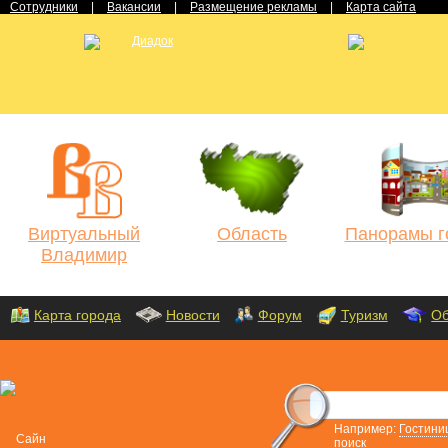
Сотрудники
|
Вакансии
|
Размещение рекламы
|
Карта сайта
Виртуальный
Область
Панорамы г
Владимир
Карта города
Новости
Форум
Туризм
Об
Например:
Гостини
поиск