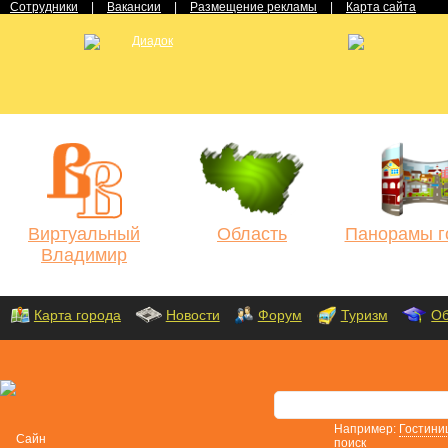
Сотрудники
|
Вакансии
|
Размещение рекламы
|
Карта сайта
Виртуальный
Область
Панорамы г
Владимир
Карта города
Новости
Форум
Туризм
Об
Например:
Гостини
поиск