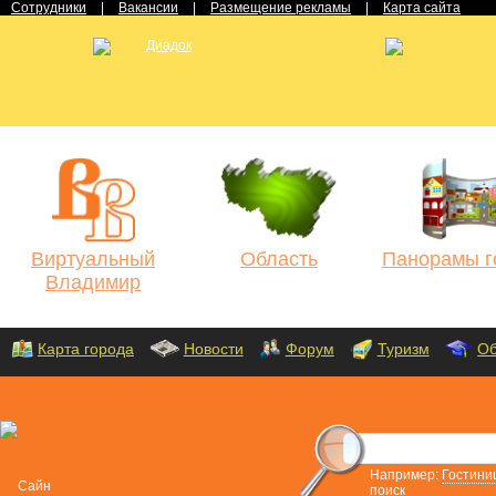
Сотрудники
|
Вакансии
|
Размещение рекламы
|
Карта сайта
Виртуальный
Область
Панорамы г
Владимир
Карта города
Новости
Форум
Туризм
Об
Например:
Гостини
поиск