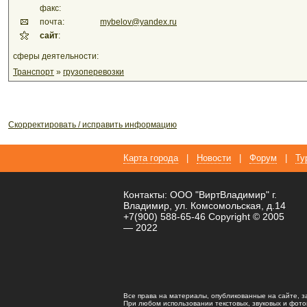
факс:
почта:
mybelov@yandex.ru
сайт
:
сферы деятельности:
Транспорт
»
грузоперевозки
Скорректировать / исправить информацию
Карта города
|
Новости
|
Форум
|
Ту
Контакты: ООО "ВиртВладимир" г.
Владимир, ул. Комсомольская, д.14
+7(900) 588-65-46 Copyright © 2005
— 2022
Все права на материалы, опубликованные на сайте, 
При любом использовании текстовых, звуковых и фотома