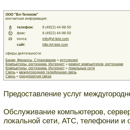
ООО "Вл-Телеком"
контактная информация:
телефон:
8 (4922) 44-98-50
факс:
8 (4922) 44-98-50
почта:
info@vl-tele.com
сайт
:
http://vl-tele.com
сферы деятельности:
Банки, Финансы, Страхование
»
аутсорсинг
Компьютеры, оргтехника, Интернет
»
ремонт компьютеров, оргтехники
Компьютеры, оргтехника, Интернет
»
локальные сети
Связь
»
междугородняя телефонная связь
Связь
»
предприятия связи
Предоставление услуг междугородн
Обслуживание компьютеров, сервер
локальной сети, АТС, телефонии и о