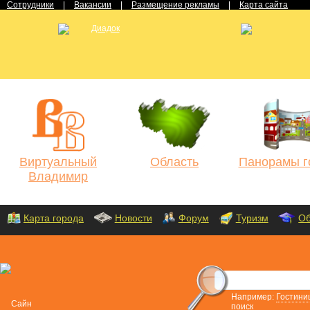
Сотрудники
|
Вакансии
|
Размещение рекламы
|
Карта сайта
Виртуальный
Область
Панорамы г
Владимир
Карта города
Новости
Форум
Туризм
Об
Например:
Гостини
поиск