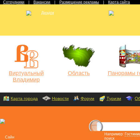
Сотрудники
|
Вакансии
|
Размещение рекламы
|
Карта сайта
Виртуальный
Область
Панорамы г
Владимир
Карта города
Новости
Форум
Туризм
Об
Например:
Гостини
поиск