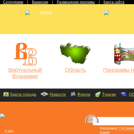
Сотрудники
|
Вакансии
|
Размещение рекламы
|
Карта сайта
Виртуальный
Область
Панорамы г
Владимир
Карта города
Новости
Форум
Туризм
Об
Например:
Гостини
поиск