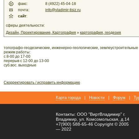
факс:
8 (4922) 45-04-18
почта:
info@vladimir-tisiz.ru
сайт
:
сферы деятельности:
Дизайн, Проектирование, Картография
»
картография, геодезия
топографо-геодезические, инженерно-геологические, землеустроительные
режим работы:
с 8-00 до 17-00
перерыв с 12-00 до 13-00
суб.вос. выходные
Скорректировать / исправить информацию
Карта города
|
Новости
|
Форум
|
Ту
Контакты: ООО "ВиртВладимир" г.
Владимир, ул. Комсомольская, д.14
+7(900) 588-65-46 Copyright © 2005
— 2022