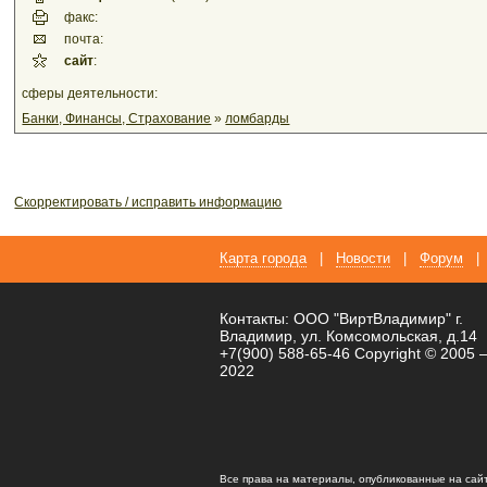
факс:
почта:
сайт
:
сферы деятельности:
Банки, Финансы, Страхование
»
ломбарды
Скорректировать / исправить информацию
Карта города
|
Новости
|
Форум
|
Контакты: ООО "ВиртВладимир" г.
Владимир, ул. Комсомольская, д.14
+7(900) 588-65-46 Copyright © 2005 
2022
Все права на материалы, опубликованные на сай