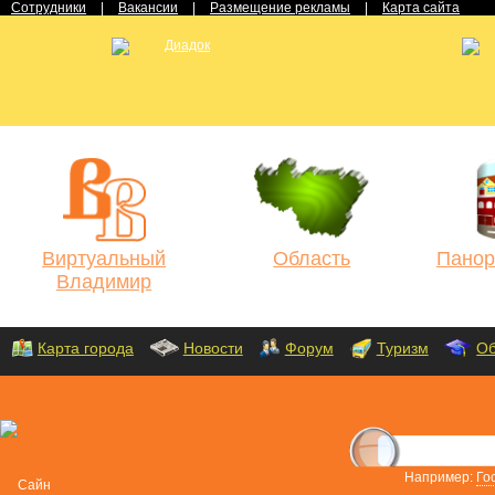
Сотрудники
|
Вакансии
|
Размещение рекламы
|
Карта сайта
Виртуальный
Область
Панор
Владимир
Карта города
Новости
Форум
Туризм
Об
Например:
Го