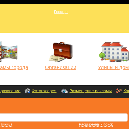
амы города
Организации
Улицы и дом
разование
Фотогалерея
Размещение рекламы
Ка
стиница
Расширенный поиск