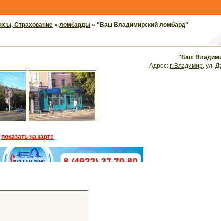
ансы, Страхование
»
ломбарды
» "Ваш Владимирский ломбард"
"Ваш Владими
Адрес:
г. Владимир
, ул.
Д
показать на карте