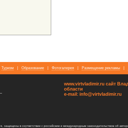
Туризм
|
Образование
|
Фотогалерея
|
Размещение рекламы
|
www.virtvladimir.ru cайт В
области
—
e-mail: info@virtvladimir.ru
те, защищены в соответствии с российским и международным законодательством об автор