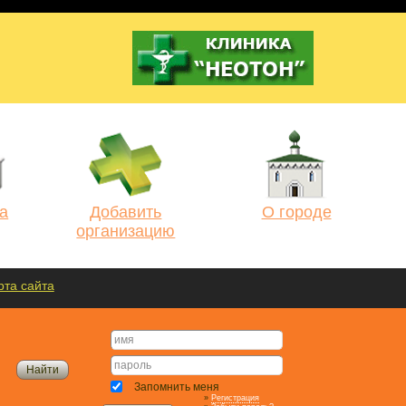
а
Добавить
О городе
организацию
рта сайта
Запомнить меня
»
Регистрация