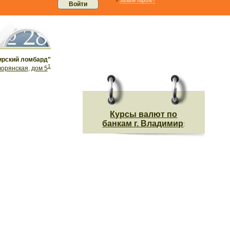
»
Забыли пароль?
рский ломбард"
1
ворянская
,
дом 5
Курсы валют по
банкам г. Владимир
: