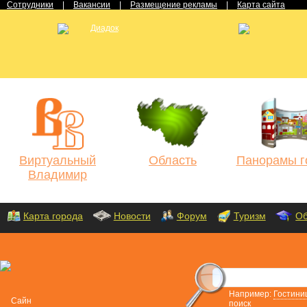
Сотрудники
|
Вакансии
|
Размещение рекламы
|
Карта сайта
Виртуальный
Область
Панорамы г
Владимир
Карта города
Новости
Форум
Туризм
Об
Например:
Гостини
поиск