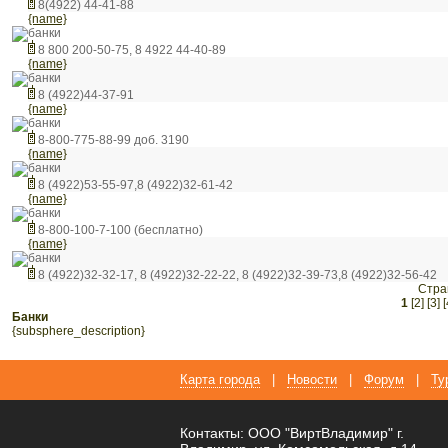
8(4922) 44-41-88
{name}
банки
8 800 200-50-75, 8 4922 44-40-89
{name}
банки
8 (4922)44-37-91
{name}
банки
8-800-775-88-99 доб. 3190
{name}
банки
8 (4922)53-55-97,8 (4922)32-61-42
{name}
банки
8-800-100-7-100 (бесплатно)
{name}
банки
8 (4922)32-32-17, 8 (4922)32-22-22, 8 (4922)32-39-73,8 (4922)32-56-42
Стра
1
[2]
[3]
[
банки
{subsphere_description}
Карта города
|
Новости
|
Форум
|
Ту
Контакты: ООО "ВиртВладимир" г.