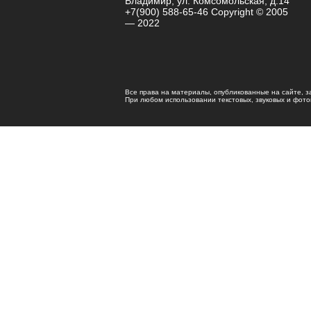
Владимир, ул. Комсомольская, д.14
+7(900) 588-65-46 Copyright © 2005
— 2022
Все права на материалы, опубликованные на сайте, 
При любом использовании текстовых, звуковых и фотома