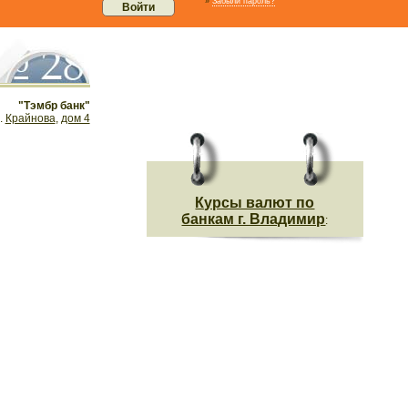
»
Забыли пароль?
"Тэмбр банк"
л.
Крайнова
,
дом 4
Курсы валют по
банкам г. Владимир
: