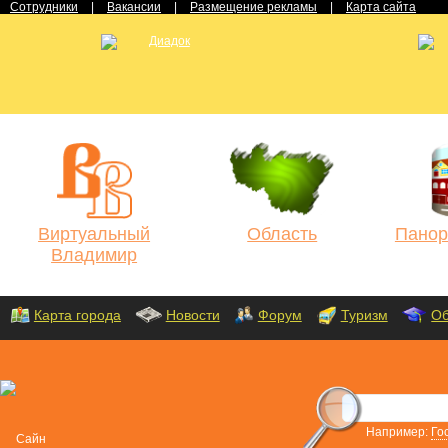
Сотрудники
|
Вакансии
|
Размещение рекламы
|
Карта сайта
Виртуальный
Область
Панор
Владимир
Карта города
Новости
Форум
Туризм
Об
Например:
Го