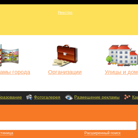
амы города
Организации
Улицы и дом
разование
Фотогалерея
Размещение рекламы
Ка
стиница
Расширенный поиск