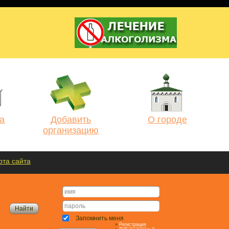
а
Добавить
О городе
организацию
рта сайта
Запомнить меня
»
Регистрация