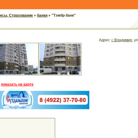
ансы, Страхование
»
банки
» "Тэмбр банк"
Адрес:
г. Владимир
, у
показать на карте