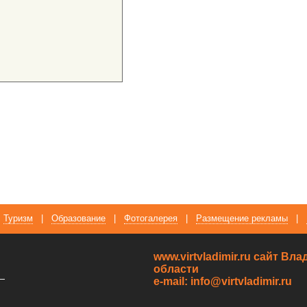
Туризм
|
Образование
|
Фотогалерея
|
Размещение рекламы
|
www.virtvladimir.ru cайт В
области
—
e-mail: info@virtvladimir.ru