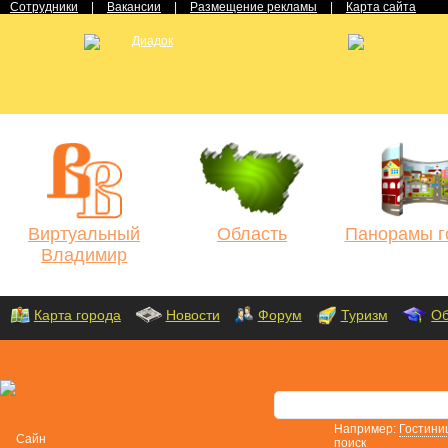
Сотрудники
|
Вакансии
|
Размещение рекламы
|
Карта сайта
Виртуальный
Область
Панорамы г
Владимир
Карта города
Новости
Форум
Туризм
Об
Например:
Гостини
поиск