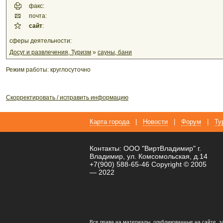
факс:
почта:
сайт
:
сферы деятельности:
Досуг и развлечения, Туризм
»
сауны, бани
Режим работы: круглосуточно
Скорректировать / исправить информацию
Карта города
|
Новости
|
Форум
|
Ту
Контакты: ООО "ВиртВладимир" г.
Владимир, ул. Комсомольская, д.14
+7(900) 588-65-46 Copyright © 2005
— 2022
Все права на материалы, опубликованные на сайте, 