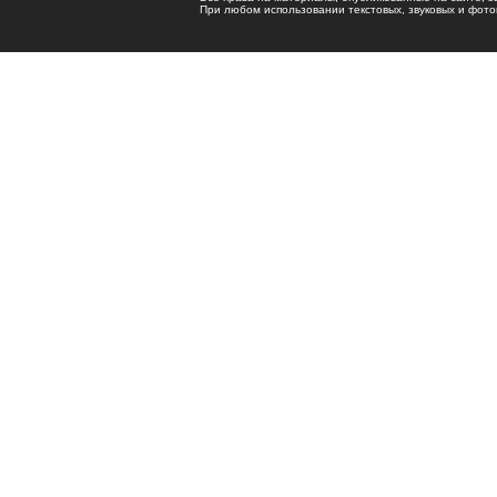
При любом использовании текстовых, звуковых и фотома