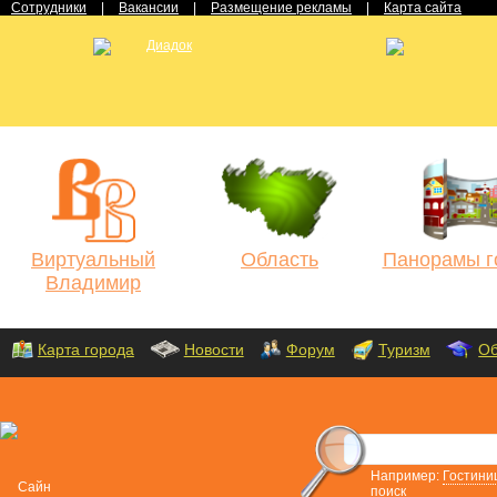
Сотрудники
|
Вакансии
|
Размещение рекламы
|
Карта сайта
Виртуальный
Область
Панорамы г
Владимир
Карта города
Новости
Форум
Туризм
Об
Например:
Гостини
поиск