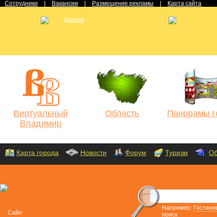
Сотрудники
|
Вакансии
|
Размещение рекламы
|
Карта сайта
Виртуальный
Область
Панорамы г
Владимир
Карта города
Новости
Форум
Туризм
Об
Например:
Гостини
поиск