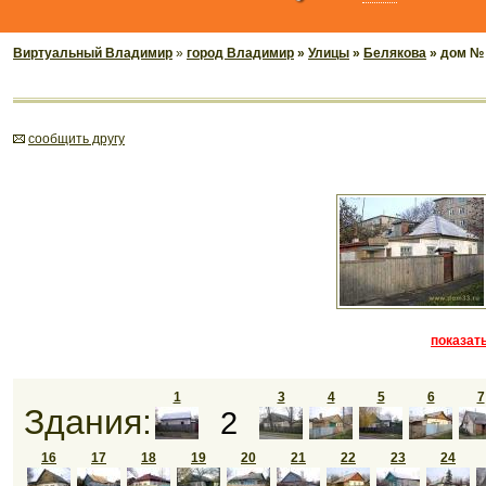
Виртуальный Владимир
»
город Владимир
»
Улицы
»
Белякова
» дом №
cообщить другу
показать
1
3
4
5
6
7
Здания:
2
16
17
18
19
20
21
22
23
24