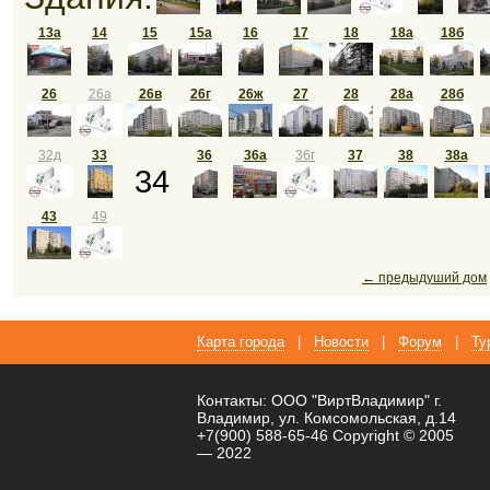
13a
14
15
15а
16
17
18
18а
18б
26
26а
26в
26г
26ж
27
28
28а
28б
32д
33
36
36а
36г
37
38
38а
34
43
49
← предыдуший дом
Карта города
|
Новости
|
Форум
|
Ту
Контакты: ООО "ВиртВладимир" г.
Владимир, ул. Комсомольская, д.14
+7(900) 588-65-46 Copyright © 2005
— 2022