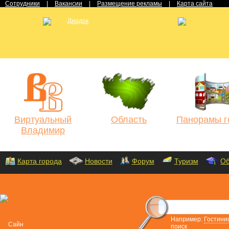
Сотрудники
|
Вакансии
|
Размещение рекламы
|
Карта сайта
Виртуальный
Область
Панорамы г
Владимир
Карта города
Новости
Форум
Туризм
Об
Например:
Гостини
поиск