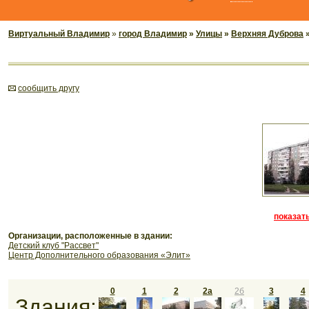
Виртуальный Владимир
»
город Владимир
»
Улицы
»
Верхняя Дуброва
»
cообщить другу
показать
Организации, расположенные в здании:
Детский клуб "Рассвет"
Центр Дополнительного образования «Элит»
0
1
2
2а
2б
3
4
Здания: