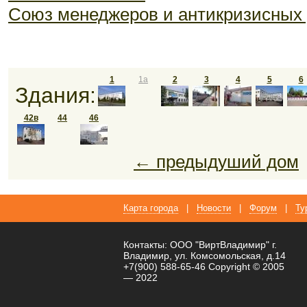
Союз менеджеров и антикризисных
1
1а
2
3
4
5
6
Здания:
42в
44
46
← предыдуший дом
Карта города
|
Новости
|
Форум
|
Ту
Контакты: ООО "ВиртВладимир" г.
Владимир, ул. Комсомольская, д.14
+7(900) 588-65-46 Copyright © 2005
— 2022