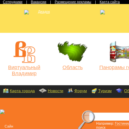
Сотрудники
|
Вакансии
|
Размещение рекламы
|
Карта сайта
Виртуальный
Область
Панорамы г
Владимир
Карта города
Новости
Форум
Туризм
Об
Например:
Гостини
поиск