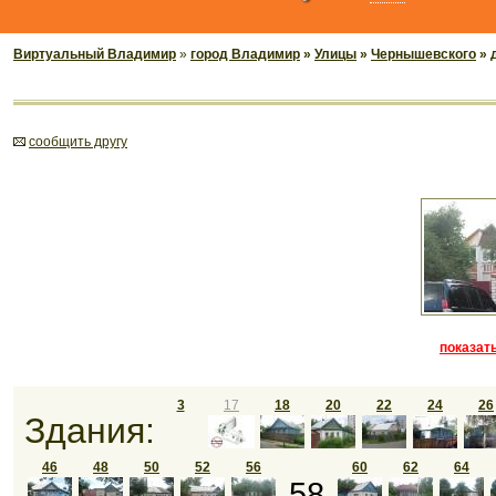
Виртуальный Владимир
»
город Владимир
»
Улицы
»
Чернышевского
» 
cообщить другу
показать
3
17
18
20
22
24
26
Здания:
46
48
50
52
56
60
62
64
58