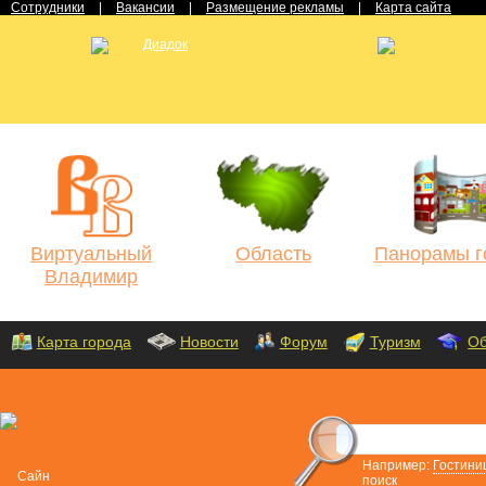
Сотрудники
|
Вакансии
|
Размещение рекламы
|
Карта сайта
Виртуальный
Область
Панорамы г
Владимир
Карта города
Новости
Форум
Туризм
Об
Например:
Гостини
поиск