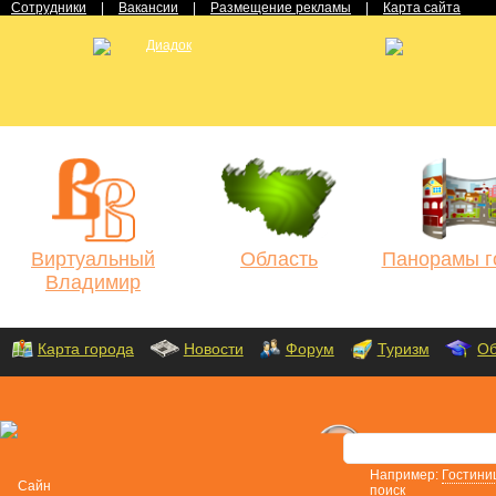
Сотрудники
|
Вакансии
|
Размещение рекламы
|
Карта сайта
Виртуальный
Область
Панорамы г
Владимир
Карта города
Новости
Форум
Туризм
Об
Например:
Гостини
поиск