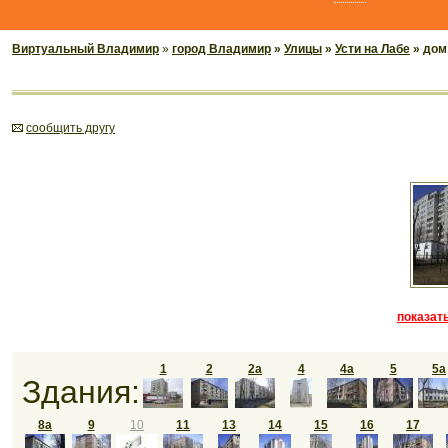
Виртуальный Владимир
»
город Владимир
»
Улицы
»
Усти на Лабе
» дом
cообщить другу
показать
1
2
2а
4
4а
5
5а
Здания:
8а
9
10
11
13
14
15
16
17