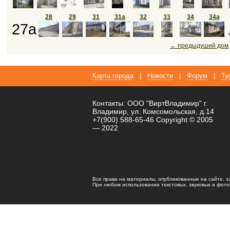
28
29
31
31а
32
33
34
34а
27а
← предыдуший дом
Карта города
|
Новости
|
Форум
|
Ту
Контакты: ООО "ВиртВладимир" г.
Владимир, ул. Комсомольская, д.14
+7(900) 588-65-46 Copyright © 2005
— 2022
Все права на материалы, опубликованные на сайте, 
При любом использовании текстовых, звуковых и фотома