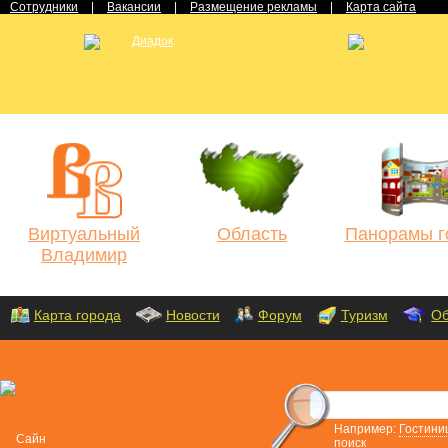
Сотрудники
|
Вакансии
|
Размещение рекламы
|
Карта сайта
Виртуальный
Область
Панорамы г
Владимир
Карта города
Новости
Форум
Туризм
Об
Например:
Гостини
поиск