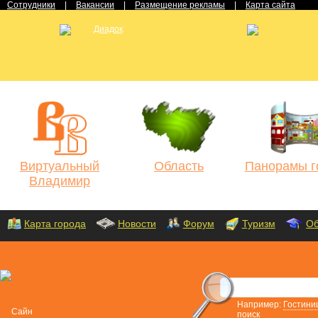
Сотрудники
|
Вакансии
|
Размещение рекламы
|
Карта сайта
Виртуальный
Область
Панорамы г
Владимир
Карта города
Новости
Форум
Туризм
Об
Например:
Гостини
поиск