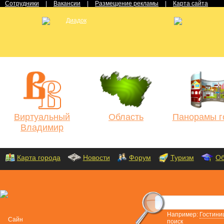
Сотрудники
|
Вакансии
|
Размещение рекламы
|
Карта сайта
Виртуальный
Область
Панорамы г
Владимир
Карта города
Новости
Форум
Туризм
Об
Например:
Гостини
поиск