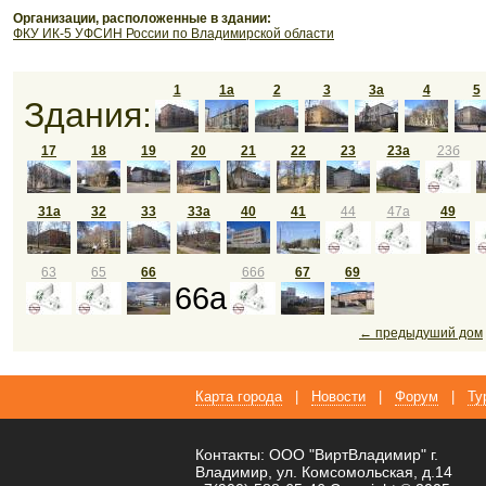
Организации, расположенные в здании:
ФКУ ИК-5 УФСИН России по Владимирской области
1
1а
2
3
3а
4
5
Здания:
17
18
19
20
21
22
23
23а
23б
31а
32
33
33а
40
41
44
47а
49
63
65
66
66б
67
69
66а
← предыдуший дом
Карта города
|
Новости
|
Форум
|
Ту
Контакты: ООО "ВиртВладимир" г.
Владимир, ул. Комсомольская, д.14