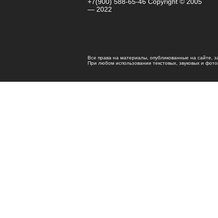
+7(900) 588-65-46 Copyright © 2005
— 2022
Все права на материалы, опубликованные на сайте, 
При любом использовании текстовых, звуковых и фотома