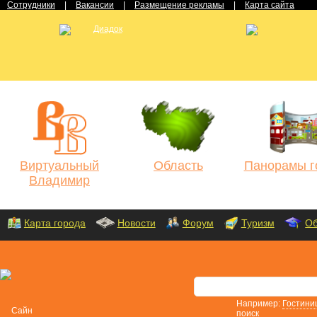
Сотрудники
|
Вакансии
|
Размещение рекламы
|
Карта сайта
Виртуальный
Область
Панорамы г
Владимир
Карта города
Новости
Форум
Туризм
Об
Например:
Гостини
поиск