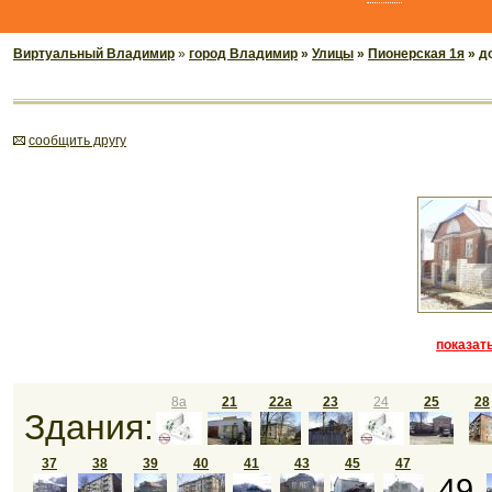
Виртуальный Владимир
»
город Владимир
»
Улицы
»
Пионерская 1я
» д
cообщить другу
показать
8а
21
22а
23
24
25
28
Здания:
37
38
39
40
41
43
45
47
49