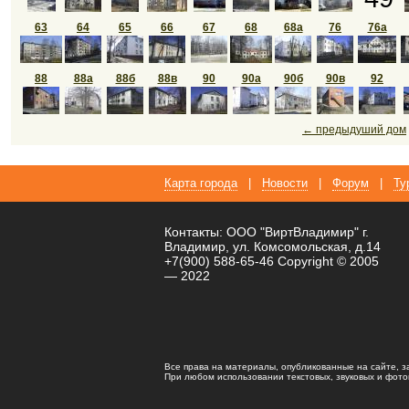
63
64
65
66
67
68
68а
76
76а
88
88а
88б
88в
90
90а
90б
90в
92
← предыдуший дом
Карта города
|
Новости
|
Форум
|
Ту
Контакты: ООО "ВиртВладимир" г.
Владимир, ул. Комсомольская, д.14
+7(900) 588-65-46 Copyright © 2005
— 2022
Все права на материалы, опубликованные на сайте, 
При любом использовании текстовых, звуковых и фотома