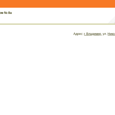
ом № 8а
Адрес:
г. Владимир
, ул.
Нико