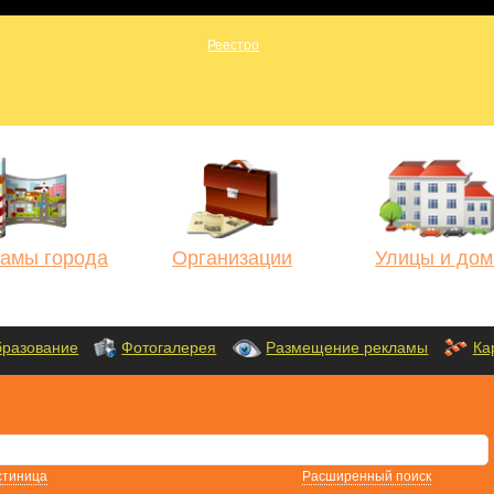
амы города
Организации
Улицы и дом
разование
Фотогалерея
Размещение рекламы
Ка
стиница
Расширенный поиск