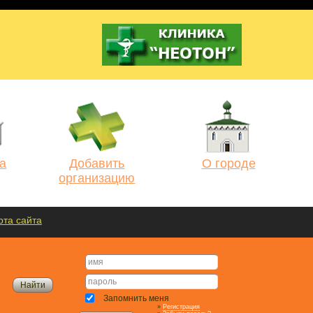
а
Добавить
О городе
организацию
рта сайта
Запомнить меня
»
Регистрация