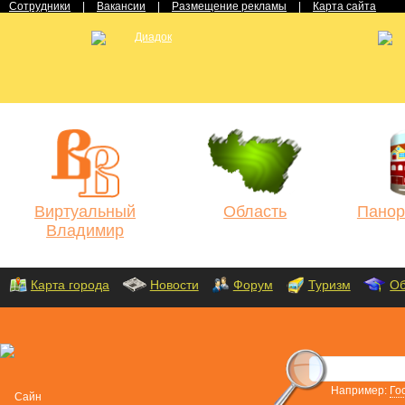
Сотрудники
|
Вакансии
|
Размещение рекламы
|
Карта сайта
Виртуальный
Область
Панор
Владимир
Карта города
Новости
Форум
Туризм
Об
Например:
Го