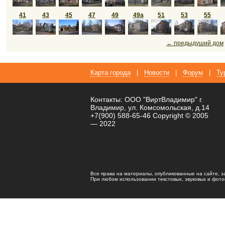
41
43
45
47
49
49а
51
53
55
← предыдуший дом
Карта города
|
Новости
|
Форум
|
Ту
Контакты: ООО "ВиртВладимир" г.
Владимир, ул. Комсомольская, д.14
+7(900) 588-65-46 Copyright © 2005
— 2022
Все права на материалы, опубликованные на сайте, 
При любом использовании текстовых, звуковых и фотома