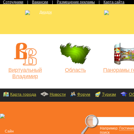
Сотрудники
|
Вакансии
|
Размещение рекламы
|
Карта сайта
Виртуальный
Область
Панорамы г
Владимир
Карта города
Новости
Форум
Туризм
Об
Например:
Гостини
поиск