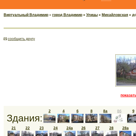
Виртуальный Владимир
»
город Владимир
»
Улицы
»
Михайловская
» д
cообщить другу
показать
2
4
6
8
8а
8б
9
Здания:
21
22
23
24
24а
26
27
28
28а