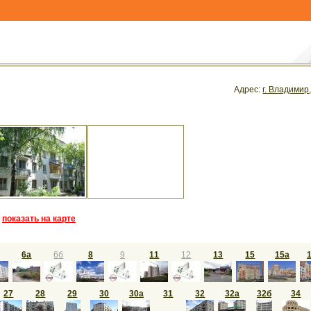
Адрес:
г. Владимир
показать на карте
6а
6б
8
9
11
12
13
15
15а
27
28
29
30
30а
31
32
32а
32б
34