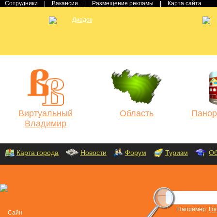
Сотрудники
|
Вакансии
|
Размещение рекламы
|
Карта сайта
Виртуальный
Область
Панор
Владимир
Карта города
Новости
Форум
Туризм
Об
Например:
Го