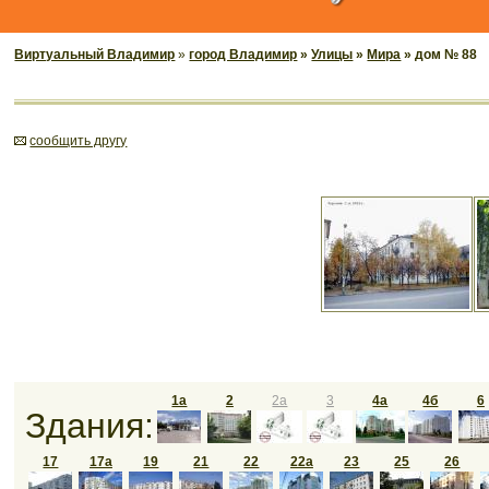
Виртуальный Владимир
»
город Владимир
»
Улицы
»
Мира
» дом № 88
cообщить другу
1а
2
2а
3
4а
4б
6
Здания:
17
17а
19
21
22
22а
23
25
26