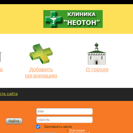
а
Добавить
О городе
организацию
рта сайта
Запомнить меня
»
Регистрация