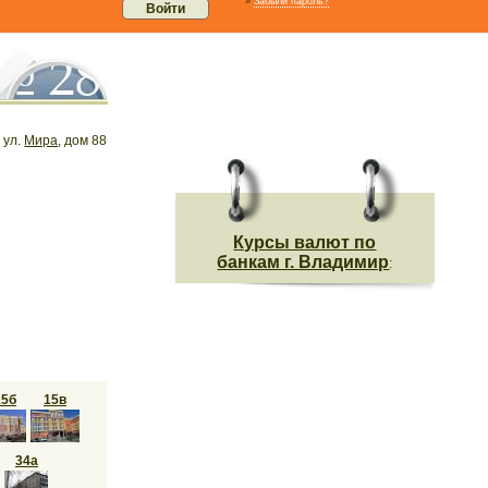
»
Забыли пароль?
, ул.
Мира
, дом 88
Курсы валют по
банкам г. Владимир
:
15б
15в
34а