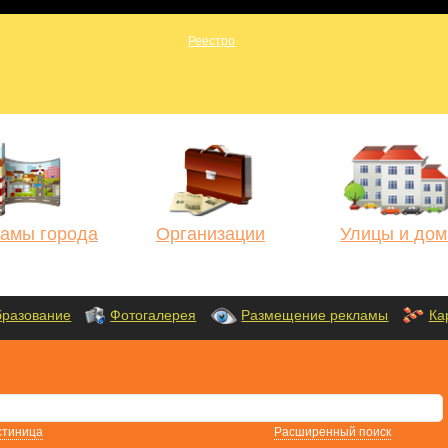
амы города
Организации
Улицы и дом
разование
Фотогалерея
Размещение рекламы
Ка
стиница
Расширенный поиск