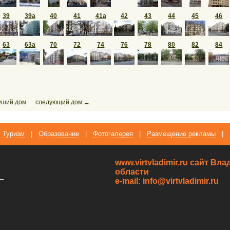
39
39а
40
41
41а
42
43
44
45
46
63
63а
70
72
74
76
78
80
82
84
уший дом
следующий дом →
Туризм
|
Образование
|
Фотогалерея
|
Размещение рекламы
|
www.virtvladimir.ru cайт В
области
—
e-mail: info@virtvladimir.ru