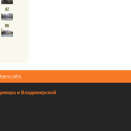
47
86
Карта сайта
ладимира и Владимирской