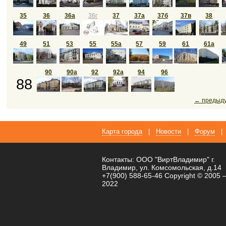
35
36
36а
36г
37
37а
37б
37в
38
49
51
53
55
55а
57
59
61
61а
90
90а
92
92а
94
96
88
← предыд
Карта города
|
Новости
|
Форум
|
Контакты: ООО "ВиртВладимир" г.
Владимир, ул. Комсомольская, д.14
+7(900) 588-65-46 Copyright © 2005 
2022