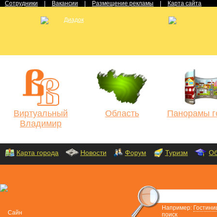
Сотрудники
|
Вакансии
|
Размещение рекламы
|
Карта сайта
Виртуальный
Область
Панорамы г
Владимир
Карта города
Новости
Форум
Туризм
Об
Например:
Гостини
поиск