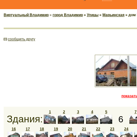
Виртуальный Владимир
»
город Владимир
»
Улицы
»
Марьинская
» дом
cообщить другу
показать
1
2
3
4
5
7
Здания:
6
16
17
18
19
20
21
22
23
24