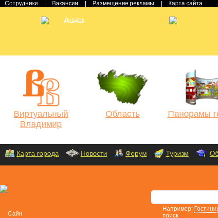
Сотрудники
|
Вакансии
|
Размещение рекламы
|
Карта сайта
Виртуальный
Область
Панорамы г
Владимир
Карта города
Новости
Форум
Туризм
Об
Например:
Гостини
поиск