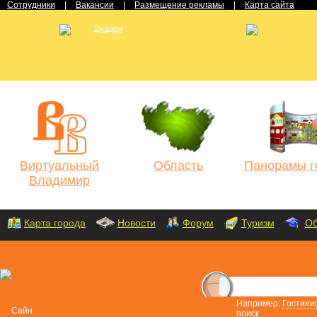
Сотрудники
|
Вакансии
|
Размещение рекламы
|
Карта сайта
Виртуальный
Область
Панорамы г
Владимир
Карта города
Новости
Форум
Туризм
Об
Например:
Гостини
поиск