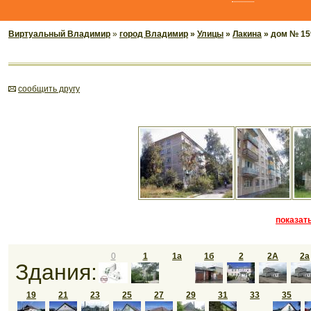
Виртуальный Владимир
»
город Владимир
»
Улицы
»
Лакина
» дом № 15
cообщить другу
показать
0
1
1а
1б
2
2A
2а
Здания:
19
21
23
25
27
29
31
33
35