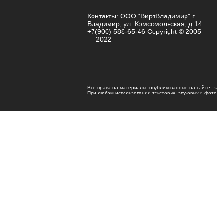
Контакты: ООО "ВиртВладимир" г.
Владимир, ул. Комсомольская, д.14
+7(900) 588-65-46 Copyright © 2005
— 2022
Все права на материалы, опубликованные на сайте, 
При любом использовании текстовых, звуковых и фотома