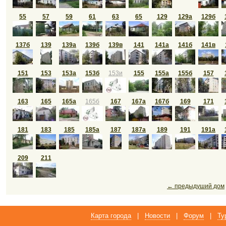
55
57
59
61
63
65
129
129а
129б
137б
139
139а
139б
139в
141
141а
141б
141в
151
153
153а
153б
153и
155
155а
155б
157
163
165
165а
165б
167
167а
167б
169
171
181
183
185
185а
187
187а
189
191
191а
209
211
← предыдуший дом
Карта города
|
Новости
|
Форум
|
Ту