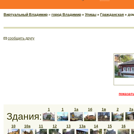
Виртуальный Владимир
»
город Владимир
»
Улицы
»
Гражданская
» до
cообщить другу
показать
1
1
1а
1б
1в
2
2а
Здания:
10
10а
11
12
13
13а
14
15
16