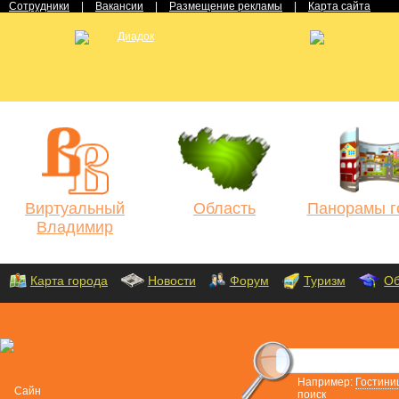
Сотрудники
|
Вакансии
|
Размещение рекламы
|
Карта сайта
Виртуальный
Область
Панорамы г
Владимир
Карта города
Новости
Форум
Туризм
Об
Например:
Гостини
поиск