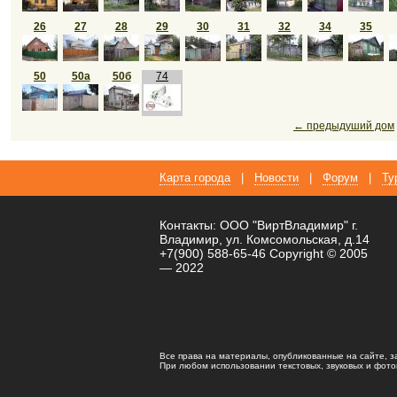
26
27
28
29
30
31
32
34
35
50
50а
50б
74
← предыдуший дом
Карта города
|
Новости
|
Форум
|
Ту
Контакты: ООО "ВиртВладимир" г.
Владимир, ул. Комсомольская, д.14
+7(900) 588-65-46 Copyright © 2005
— 2022
Все права на материалы, опубликованные на сайте, 
При любом использовании текстовых, звуковых и фотома