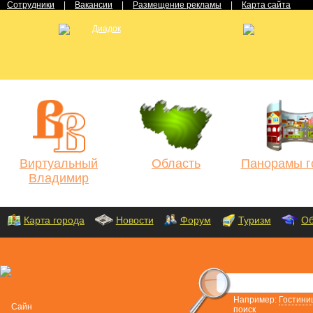
Сотрудники
|
Вакансии
|
Размещение рекламы
|
Карта сайта
Виртуальный
Область
Панорамы г
Владимир
Карта города
Новости
Форум
Туризм
Об
Например:
Гостини
поиск