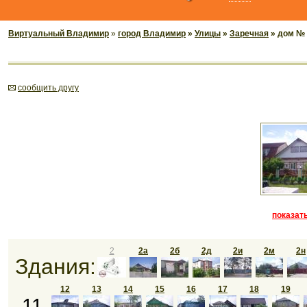
Виртуальный Владимир
»
город Владимир
»
Улицы
»
Заречная
» дом № 
cообщить другу
показать
2
2а
2б
2д
2и
2м
2н
Здания:
12
13
14
15
16
17
18
19
11