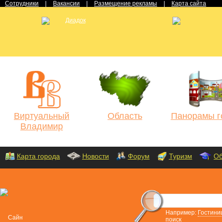
Сотрудники
|
Вакансии
|
Размещение рекламы
|
Карта сайта
Виртуальный
Область
Панорамы г
Владимир
Карта города
Новости
Форум
Туризм
Об
Например:
Гостини
поиск