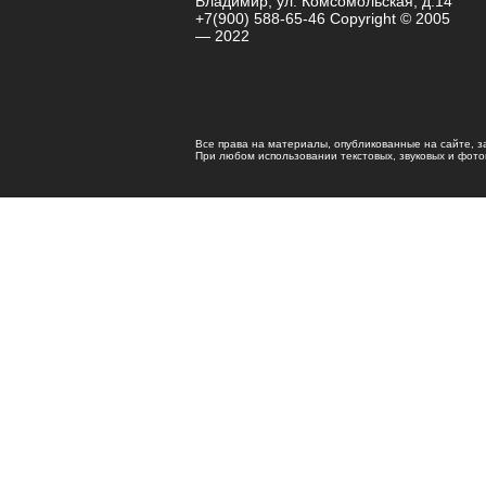
Владимир, ул. Комсомольская, д.14
+7(900) 588-65-46 Copyright © 2005
— 2022
Все права на материалы, опубликованные на сайте, 
При любом использовании текстовых, звуковых и фотома