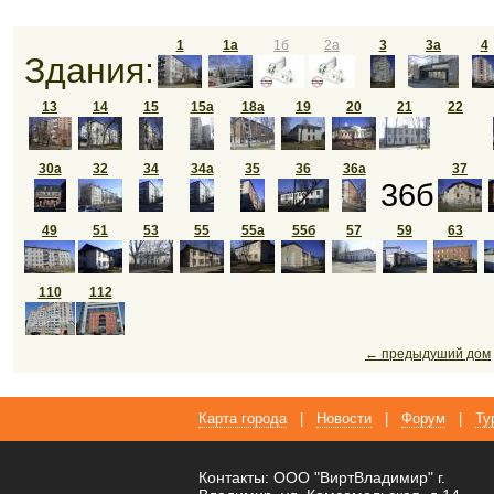
1
1а
1б
2а
3
3а
4
Здания:
13
14
15
15а
18а
19
20
21
22
30а
32
34
34а
35
36
36а
37
36б
49
51
53
55
55а
55б
57
59
63
110
112
← предыдуший дом
Карта города
|
Новости
|
Форум
|
Ту
Контакты: ООО "ВиртВладимир" г.