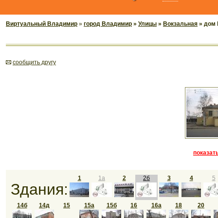
Виртуальный Владимир
»
город Владимир
»
Улицы
»
Вокзальная
» дом 
cообщить другу
показать
1
1а
2
2б
3
4
5
Здания:
14б
14д
15
15а
15б
16
16а
18
20