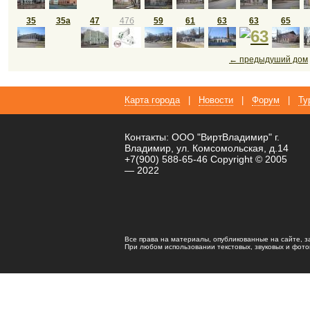
35
35а
47
47б
59
61
63
63
65
← предыдуший дом
Карта города
|
Новости
|
Форум
|
Ту
Контакты: ООО "ВиртВладимир" г.
Владимир, ул. Комсомольская, д.14
+7(900) 588-65-46 Copyright © 2005
— 2022
Все права на материалы, опубликованные на сайте, 
При любом использовании текстовых, звуковых и фотома