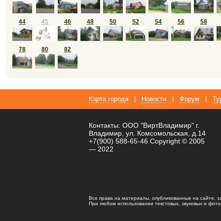
44
45
46
48
50
52
54
56
58
78
80
82
Карта города
|
Новости
|
Форум
|
Ту
Контакты: ООО "ВиртВладимир" г.
Владимир, ул. Комсомольская, д.14
+7(900) 588-65-46 Copyright © 2005
— 2022
Все права на материалы, опубликованные на сайте, 
При любом использовании текстовых, звуковых и фотома