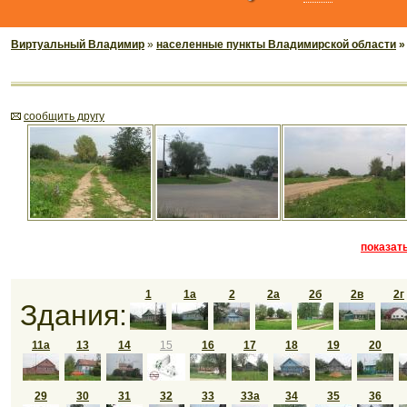
Виртуальный Владимир
»
населенные пункты Владимирской области
cообщить другу
показать
1
1а
2
2а
2б
2в
2г
Здания:
11а
13
14
15
16
17
18
19
20
29
30
31
32
33
33а
34
35
36