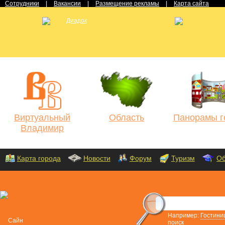
Сотрудники
|
Вакансии
|
Размещение рекламы
|
Карта сайта
Виртуальный
Область
Панорамы г
Владимир
Карта города
Новости
Форум
Туризм
Об
Например:
Гостини
поиск