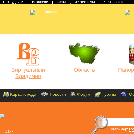
Сотрудники
|
Вакансии
|
Размещение рекламы
|
Карта сайта
Виртуальный
Область
Панор
Владимир
Карта города
Новости
Форум
Туризм
Об
Например:
Го