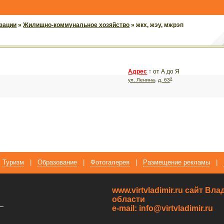
зации
»
Жилищно-коммунальное хозяйство
» жкх, жэу, мжрэп
Адрес
↑
от А до Я
а
,
ул. Ленина
д. 63
Туризм
|
Образование
|
Фотогалерея
|
Размещение рекламы
|
www.virtvladimir.ru cайт В
области
—
e-mail: info@virtvladimir.ru