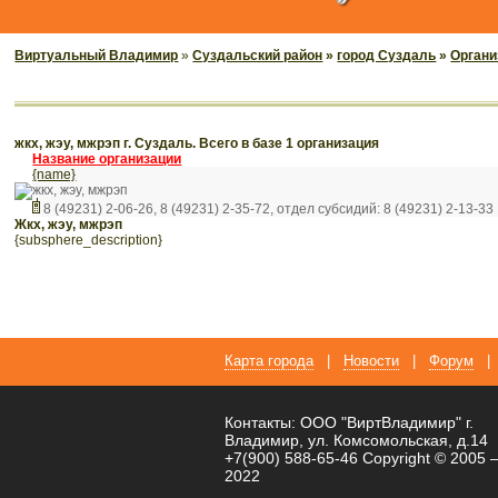
Виртуальный Владимир
»
Суздальский район
»
город Суздаль
»
Органи
жкх, жэу, мжрэп г. Суздаль. Всего в базе 1 организация
Название организации
{name}
жкх, жэу, мжрэп
8 (49231) 2-06-26, 8 (49231) 2-35-72, отдел субсидий: 8 (49231) 2-13-33
жкх, жэу, мжрэп
{subsphere_description}
Карта города
|
Новости
|
Форум
|
Контакты: ООО "ВиртВладимир" г.
Владимир, ул. Комсомольская, д.14
+7(900) 588-65-46 Copyright © 2005 
2022