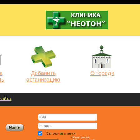
а
Добавить
О городе
ль
организацию
сайта
Запомнить меня
»
Регистрация