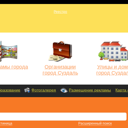
амы города
Организации
Улицы и дом
город Суздаль
город Сузда
разование
Фотогалерея
Размещение рекламы
Карта 
стиница
Расширенный поиск