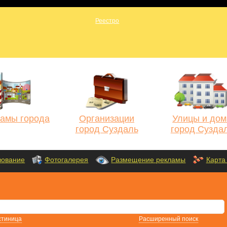
амы города
Организации
Улицы и дом
город Суздаль
город Сузда
зование
Фотогалерея
Размещение рекламы
Карта
стиница
Расширенный поиск