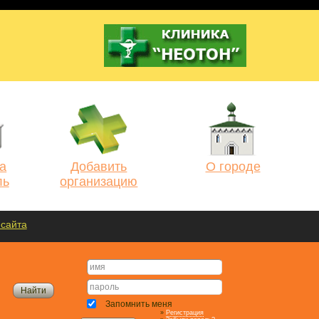
а
Добавить
О городе
ль
организацию
 сайта
Запомнить меня
»
Регистрация