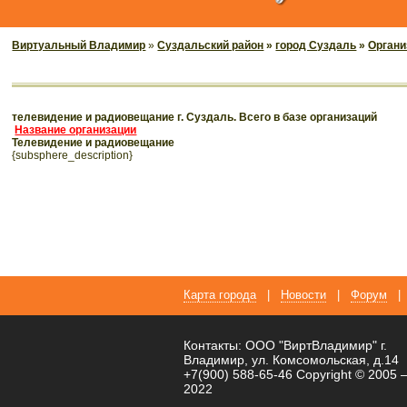
Виртуальный Владимир
»
Суздальский район
»
город Суздаль
»
Органи
телевидение и радиовещание г. Суздаль. Всего в базе организаций
Название организации
телевидение и радиовещание
{subsphere_description}
Карта города
|
Новости
|
Форум
|
Контакты: ООО "ВиртВладимир" г.
Владимир, ул. Комсомольская, д.14
+7(900) 588-65-46 Copyright © 2005 
2022