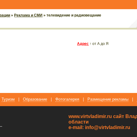
зации
»
Реклама и СМИ
» телевидение и радиовещание
Адрес
↑
от А до Я
Туризм
|
Образование
|
Фотогалерея
|
Размещение рекламы
|
www.virtvladimir.ru cайт В
области
—
e-mail: info@virtvladimir.ru