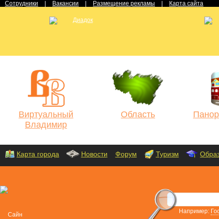
Сотрудники
|
Вакансии
|
Размещение рекламы
|
Карта сайта
Виртуальный
Область
Панор
Владимир
Карта города
Новости
Форум
Туризм
Обра
Например:
Го