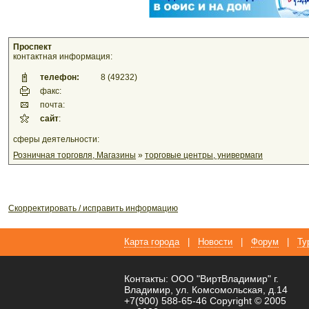
Проспект
контактная информация:
телефон:
8 (49232)
факс:
почта:
сайт
:
сферы деятельности:
Розничная торговля, Магазины
»
торговые центры, универмаги
Скорректировать / исправить информацию
Карта города
|
Новости
|
Форум
|
Ту
Контакты: ООО "ВиртВладимир" г.
Владимир, ул. Комсомольская, д.14
+7(900) 588-65-46 Copyright © 2005